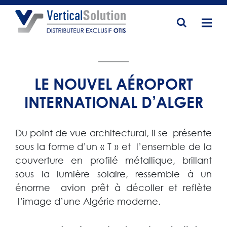
ACCUEIL
LE NOUVEL AÉROPORT
A PROPOS
INTERNATIONAL D’ALGER
À PROPOS DE VIRTICAL SOLUTION
ACTIVITES
Du point de vue architectural, il se présente
• Missions & valeurs
PRODUITS
sous la forme d’un « T » et l’ensemble de la
• Évènements
couverture en profilé métallique, brillant
Ascenseurs
PROJETS
sous la lumière solaire, ressemble à un
• Recrutement
énorme avion prêt à décoller et reflète
• Gen2 Life
l’image d’une Algérie moderne.
SERVICES
• Gen2 Stream