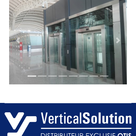
• Panorama
• Medica
• Resista
Previous
Next