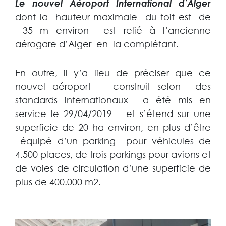
CONTACTS
Le nouvel Aéroport International d’Alger
• Gen2 Genesis France
dont la hauteur maximale du toit est de
• Bedlift
COOPERATIVE GRANITEX, CITE 1200 LOGTS BT 2- N° 15, BAB EZZOUAR
35 m environ est relié à l’ancienne
ALGER - ALGERIE / TEL +213 (0) 23 88 47 26 / FAX +213 (0) 23 88 47 20
• Flex
aérogare d’Alger en la complétant.
• SkyBuild
En outre, il y’a lieu de préciser que ce
• SKG (Monte-charges non accesssible)
nouvel aéroport construit selon des
standards internationaux a été mis en
• Gen2 Genesis Espagne
service le 29/04/2019 et s’étend sur une
• Skyrise
superficie de 20 ha environ, en plus d’être
équipé d’un parking pour véhicules de
Escalators & Trottoirs Roulants
4.500 places, de trois parkings pour avions et
• Escalators
de voies de circulation d’une superficie de
plus de 400.000 m2.
• Travolators (Trottoirs Roulants)
Finitions
• Art in Motion